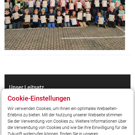
Unser Leitsatz
Gott zur Ehr dem Nächsten zur Wehr!
Cookie-Einstellungen
Wir verwenden Cookies, um Ihnen ein optimales Webseiten-
Erlebnis zu bieten. Mit der Nutzung unserer Webseite stimmen
Quicklinks
Sie der Verwendung von Cookies zu. Weitere Informationen über
LFV Bayern
die Verwendung von Cookies und wie Sie Ihre Einwilligung für die
Zukunft widerrufen können, finden Sie in unseren