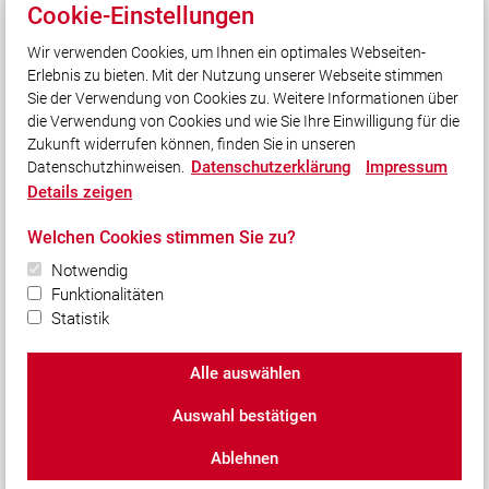
Gott zur Ehr dem Nächsten zur Wehr!
Cookie-Einstellungen
Wir verwenden Cookies, um Ihnen ein optimales Webseiten-
Erlebnis zu bieten. Mit der Nutzung unserer Webseite stimmen
Quicklinks
Sie der Verwendung von Cookies zu. Weitere Informationen über
LFV Bayern
die Verwendung von Cookies und wie Sie Ihre Einwilligung für die
Zukunft widerrufen können, finden Sie in unseren
Datenschutzerklärung
Impressum
Datenschutzhinweisen.
Social Media
Details zeigen
Auch unterwegs immer auf dem Laufenden bleiben?
Welchen Cookies stimmen Sie zu?
Bleiben Sie mit uns in Kontakt und vernetzen Sie sich
mit uns!
Notwendig
Funktionalitäten
Statistik
Alle auswählen
© 2026 Freiwillige Feuerwehr Unterleinach e.V.
Auswahl bestätigen
Impressum
|
Datenschutz
|
Cookie-Einstellungen
Ablehnen