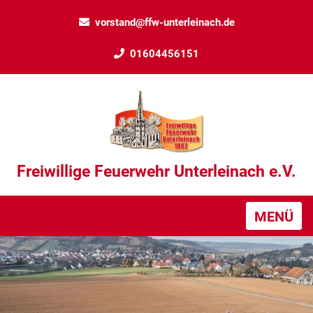
vorstand@ffw-unterleinach.de
01604456151
Freiwillige Feuerwehr Unterleinach e.V.
MENÜ