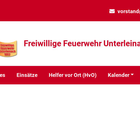
vorstand
Freiwillige Feuerwehr Unterlein
les
Einsätze
Helfer vor Ort (HvO)
Kalender