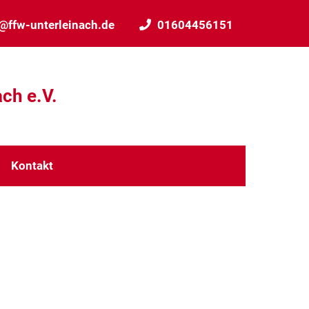
@ffw-unterleinach.de
01604456151
ach e.V.
Kontakt