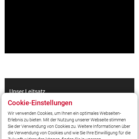
Unser Leitsatz
Gott zur Ehr dem Nächsten zur Wehr!
Cookie-Einstellungen
Wir verwenden Cookies, um Ihnen ein optimales Webseiten-
Erlebnis zu bieten. Mit der Nutzung unserer Webseite stimmen
Quicklinks
Sie der Verwendung von Cookies zu. Weitere Informationen über
LFV Bayern
die Verwendung von Cookies und wie Sie Ihre Einwilligung für die