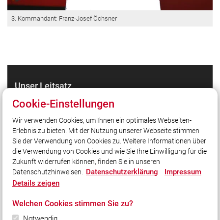
3. Kommandant: Franz-Josef Öchsner
Unser Leitsatz
Gott zur Ehr dem Nächsten zur Wehr!
Cookie-Einstellungen
Wir verwenden Cookies, um Ihnen ein optimales Webseiten-
Erlebnis zu bieten. Mit der Nutzung unserer Webseite stimmen
Quicklinks
Sie der Verwendung von Cookies zu. Weitere Informationen über
LFV Bayern
die Verwendung von Cookies und wie Sie Ihre Einwilligung für die
Zukunft widerrufen können, finden Sie in unseren
Datenschutzerklärung
Impressum
Datenschutzhinweisen.
Social Media
Details zeigen
Auch unterwegs immer auf dem Laufenden bleiben?
Welchen Cookies stimmen Sie zu?
Bleiben Sie mit uns in Kontakt und vernetzen Sie sich
Notwendig
mit uns!