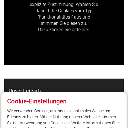
explizite Zustimmung. Wählen Sie
daher bitte Cookies vom Typ
"Funktionalitäten" aus und
stimmen Sie diesen zu.
Dazu klicken Sie bitte hier.
Unser Leitsatz
Gott zur Ehr dem Nächsten zur Wehr!
Cookie-Einstellungen
Wir verwenden Cookies, um Ihnen ein optimales Webseiten-
Erlebnis zu bieten. Mit der Nutzung unserer Webseite stimmen
Quicklinks
Sie der Verwendung von Cookies zu. Weitere Informationen über
LFV Bayern