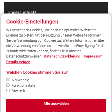
Unser Leitsatz
Gott zur Ehr dem Nächsten zur Wehr!
Cookie-Einstellungen
Wir verwenden Cookies, um Ihnen ein optimales Webseiten-
Erlebnis zu bieten. Mit der Nutzung unserer Webseite stimmen
Quicklinks
Sie der Verwendung von Cookies zu. Weitere Informationen über
LFV Bayern
die Verwendung von Cookies und wie Sie Ihre Einwilligung für die
Zukunft widerrufen können, finden Sie in unseren
Datenschutzerklärung
Impressum
Datenschutzhinweisen.
Social Media
Details zeigen
Auch unterwegs immer auf dem Laufenden bleiben?
Welchen Cookies stimmen Sie zu?
Bleiben Sie mit uns in Kontakt und vernetzen Sie sich
mit uns!
Notwendig
Funktionalitäten
Statistik
Alle auswählen
© 2026 Freiwillige Feuerwehr Unterleinach e.V.